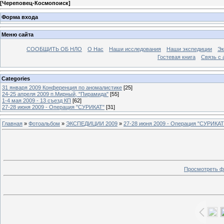
[
Череповец-Космопоиск
]
Форма входа
Меню сайта
СООБЩИТЬ ОБ НЛО
О Нас
Наши исследования
Наши экспедиции
Эк
Гостевая книга
Связь с
Categories
31 января 2009 Конференция по аномалистике
[25]
24-25 апреля 2009 п.Мирный, "Пирамида"
[55]
1-4 мая 2009 - 13 съезд КП
[62]
27-28 июня 2009 - Операция "СУРИКАТ"
[31]
Главная
»
Фотоальбом
»
ЭКСПЕДИЦИИ 2009
»
27-28 июня 2009 - Операция "СУРИКАТ
Просмотреть ф