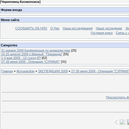
[
Череповец-Космопоиск
]
Форма входа
Меню сайта
СООБЩИТЬ ОБ НЛО
О Нас
Наши исследования
Наши экспедиции
Эк
Гостевая книга
Связь с
Categories
31 января 2009 Конференция по аномалистике
[25]
24-25 апреля 2009 п.Мирный, "Пирамида"
[55]
1-4 мая 2009 - 13 съезд КП
[62]
27-28 июня 2009 - Операция "СУРИКАТ"
[31]
Главная
»
Фотоальбом
»
ЭКСПЕДИЦИИ 2009
»
27-28 июня 2009 - Операция "СУРИКАТ
Просмотреть ф