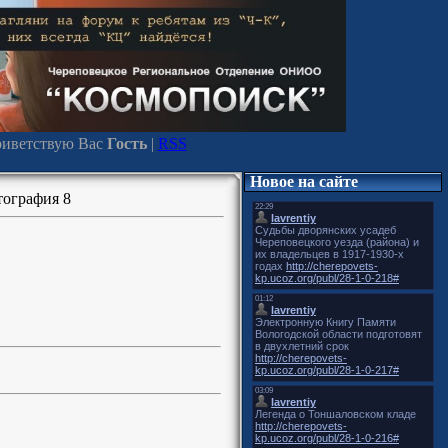
иветствую Вас
Гость
|
RSS
Новое на сайте
ография 8