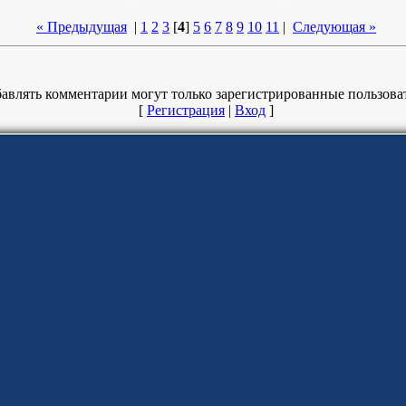
« Предыдущая
|
1
2
3
[
4
]
5
6
7
8
9
10
11
|
Следующая »
авлять комментарии могут только зарегистрированные пользова
[
Регистрация
|
Вход
]