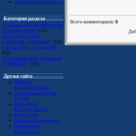
Для рекламодателей и...
Категории раздела
Всего комментариев
:
0
31 января 2009 Конференция
по аномалистике
[25]
Доб
24-25 апреля 2009
п.Мирный, "Пирамида"
[55]
1-4 мая 2009 - 13 съезд КП
[62]
27-28 июня 2009 - Операция
"СУРИКАТ"
[31]
Друзья сайта
ОНИОО
КОСМОПОИСК
Техническая группа
ТЕГИР
Библиотека
В.А.Черноброва
Космо-ПРО
Беларусь-Космопоиск
Прибалтика-
Космопоиск