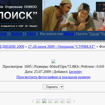
ация
] [
Выход
] [
Вход
] Вы вошли как
Гость
|
Группа
"
Гости
"
Пр
ЕДИЦИИ 2009
»
27-28 июня 2009 - Операция "СУРИКАТ"
» Фот
Просмотров
: 1695 |
Размеры
: 604x453px/72.8Kb |
Рейтинг
: 0.0/0
Дата
: 25.07.2009 |
Добавил
:
lavrentiy
Просмотреть фотографию в реальном размере