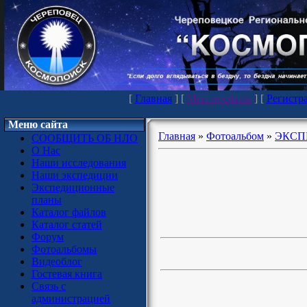
[
Главная
] [
Мой профиль
] [
Регистр
Меню сайта
Главная
»
Фотоальбом
»
ЭКСП
СООБЩИТЬ ОБ НЛО
О Нас
Наши исследования
Наши экспедиции
Экспедиционные
планы
Каталог файлов
Каталог статей
Форум
Фотоальбомы
Видеоблог
Гостевая книга
Связь с
администрацией