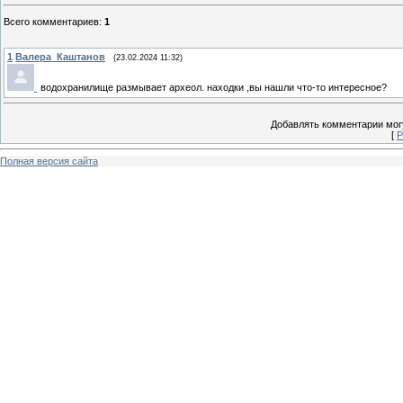
Всего комментариев
:
1
1
Валера_Каштанов
(23.02.2024 11:32)
водохранилище размывает археол. находки ,вы нашли что-то интересное?
Добавлять комментарии могу
[
Р
Полная версия сайта