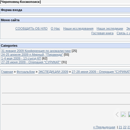
[
Череповец-Космопоиск
]
Форма входа
Меню сайта
СООБЩИТЬ ОБ НЛО
О Нас
Наши исследования
Наши экспедиции
Эк
Гостевая книга
Связь с
Categories
31 января 2009 Конференция по аномалистике
[25]
24-25 апреля 2009 п.Мирный, "Пирамида"
[55]
1-4 мая 2009 - 13 съезд КП
[62]
27-28 июня 2009 - Операция "СУРИКАТ"
[31]
Главная
»
Фотоальбом
»
ЭКСПЕДИЦИИ 2009
»
27-28 июня 2009 - Операция "СУРИКАТ
« Предыдущая
|
21
22
2