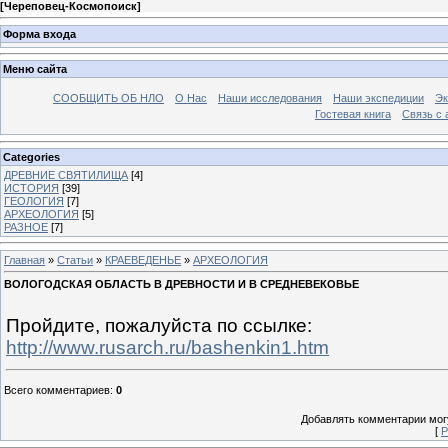
[
Череповец-Космопоиск
]
Форма входа
Меню сайта
СООБЩИТЬ ОБ НЛО
О Нас
Наши исследования
Наши экспедиции
Эк
Гостевая книга
Связь с
Categories
ДРЕВНИЕ СВЯТИЛИЩА
[4]
ИСТОРИЯ
[39]
ГЕОЛОГИЯ
[7]
АРХЕОЛОГИЯ
[5]
РАЗНОЕ
[7]
Главная
»
Статьи
»
КРАЕВЕДЕНЬЕ
»
АРХЕОЛОГИЯ
ВОЛОГОДСКАЯ ОБЛАСТЬ В ДРЕВНОСТИ И В СРЕДНЕВЕКОВЬЕ
Пройдите, пожалуйста по ссылке:
http://www.rusarch.ru/bashenkin1.htm
Всего комментариев
:
0
Добавлять комментарии могу
[
Р