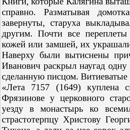
Книги, которые Калягина вытащ
справно. Разматывая домот
завернуты, старуха выкладыв
другим. Почти все переплет
кожей или замшей, их украшали
Наверху были вытиснены при
Иванович раскрыл наугад одну и
сделанную писцом. Витиеватые
«Лета 7157 (1649) куплена 
Фрязинове у церковного старо
уезду в монастырь ко всеми
страстотерпцу Христову Георг
Тихоне, а дали за нее сорок а