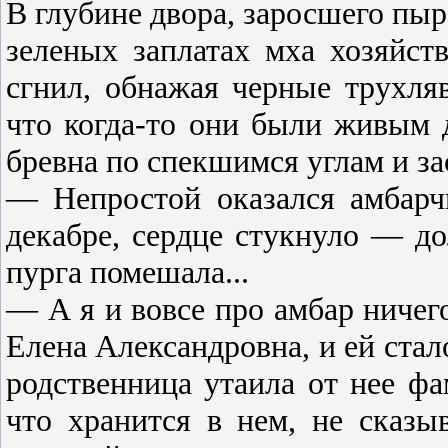
В глубине двора, заросшего пыр
зеленых заплатах мха хозяйст
сгнил, обнажая черные трухля
что когда-то они были живым 
бревна по спекшимся углам и за
— Непростой оказался амбарчи
декабре, сердце стукнуло — до
пурга помешала...
— А я и вовсе про амбар ничег
Елена Александровна, и ей стало
родственница утаила от нее ф
что хранится в нем, не сказы