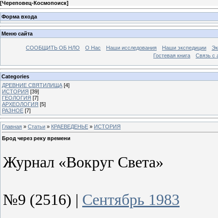
[
Череповец-Космопоиск
]
Форма входа
Меню сайта
СООБЩИТЬ ОБ НЛО
О Нас
Наши исследования
Наши экспедиции
Эк
Гостевая книга
Связь с
Categories
ДРЕВНИЕ СВЯТИЛИЩА
[4]
ИСТОРИЯ
[39]
ГЕОЛОГИЯ
[7]
АРХЕОЛОГИЯ
[5]
РАЗНОЕ
[7]
Главная
»
Статьи
»
КРАЕВЕДЕНЬЕ
»
ИСТОРИЯ
Брод через реку времени
Журнал «Вокруг Света»
№9 (2516) |
Сентябрь 1983