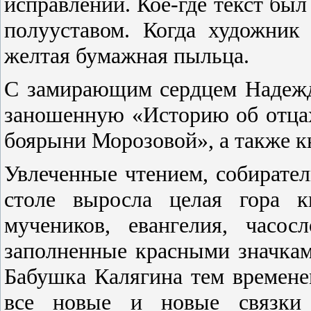
исправлений. Кое-где текст был
полууставом. Когда художник
желтая бумажная пыльца.
С замирающим сердцем Надежд
заношенную «Историю об отцах
боярыни Морозовой», а также кн
Увлеченные чтением, собирател
столе выросла целая гора 
мучеников, евангелия, часос
заполненные красными значка
Бабушка Калягина тем времене
все новые и новые связки 