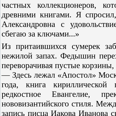
частных коллекционеров, ко
древними книгами. Я спросил
Александровна с удовольстви
сбегаю за ключами...»
Из притаившихся сумерек за
нежилой запах. Федышин перех
переворачивая пустые корзины,
— Здесь лежал «Апостол» Моско
года, книга кириллической 
редкостное Евангелие, пр
нововизантийского стиля. Межд
запись писца Иакова Иванова 