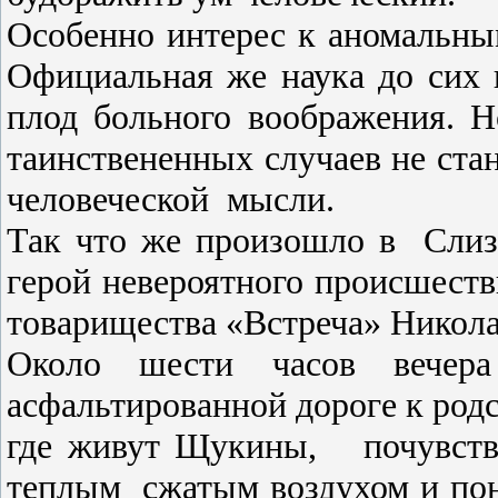
Особенно интерес к аномальным
Официальная же наука до сих п
плод больного воображения. Н
таинствен­енных случаев не ста
человеческой
мысли.
Так что же произошло в
Слиз
герой невероятного происшеств
товарищества «Встреча» Николай
Около шести часов вече
асфальтированной дороге к родс
где живут Щукины,
почувств
теплым
сжатым воздухом и пон