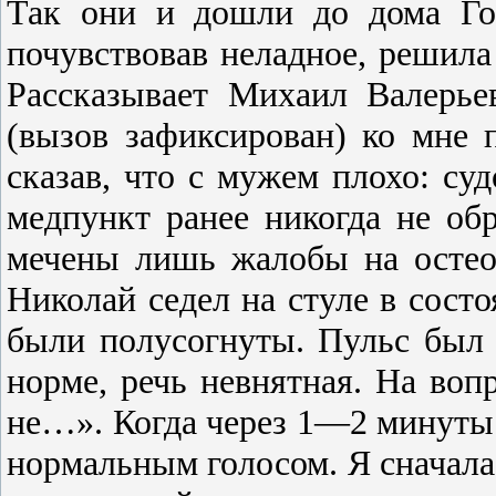
Так они и дошли до дома Го
почувствовав не­ладное, решил
Рассказывает Михаил Вале­рье
(вызов зафик­сирован) ко мне 
сказав, что с мужем плохо: су
медпункт ра­нее никогда не об
мечены лишь жалобы на остеох
Николай седел на стуле в состоя
были полусогнуты. Пульс был 
норме, речь невнятная. На вопро
не…». Когда через 1—2 ми­нуты 
нормальным голосом. Я сначала 