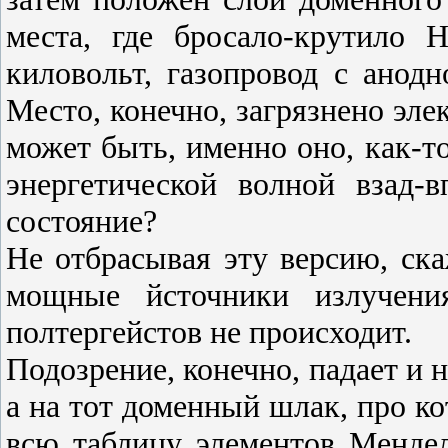
места, где бросало-крутило Н
киловольт, газопровод с анодн
Место, конечно, загрязнено эле
может быть, именно оно, как-т
энергетической волной взад-в
состояние?
Не отбрасывая эту вер­сию, ска
мощные йсточники излучени
полтергейстов не происходит.
Подозрение, конечно, падает и н
а на тот доменный шлак, про ко­
всю таблицу элементов Мендел