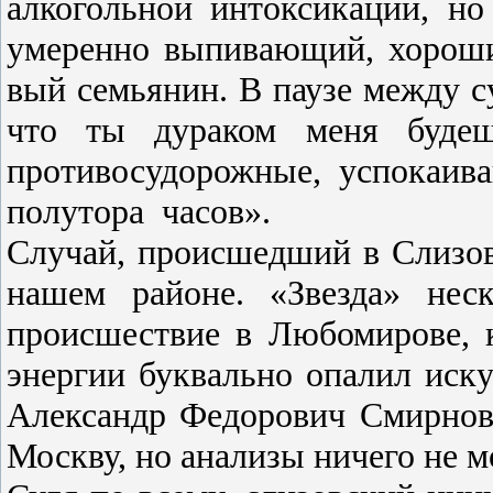
алкогольной интоксикации, н
умеренно выпи­вающий, хороший
вый семьянин. В паузе ме­жду с
что ты дура­ком меня буде
противосудорожные, успокаив
полутора
часов».
Случай, происшедший в Слизо
нашем районе. «Звезда» нес
происшествие в Любомирове, к
энергии буквально опалил иск
Александр Федорович Смирнов.
Москву, но ана­лизы ничего не м