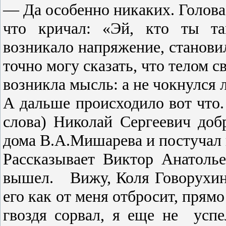
— Да особенно никаких. Голова
что кричал: «Эй, кто ты та
возникало напряже­ние, становил
точно могу сказать, что телом с
возникла мысль: а не чокнулся 
А дальше происходило вот что
слова) Нико­лай Сергеевич доб
дома В.А.Мишарева и по­стучал 
Рассказывает Виктор Ана­толье
вышел.
Вижу, Коля Говорухин 
его как от меня отбросит, прямо
гвоздя сорвал, я еще не
успе