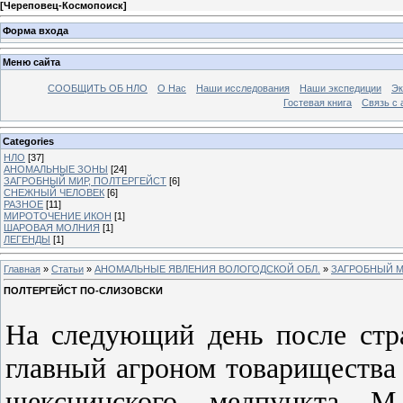
[
Череповец-Космопоиск
]
Форма входа
Меню сайта
СООБЩИТЬ ОБ НЛО
О Нас
Наши исследования
Наши экспедиции
Эк
Гостевая книга
Связь с
Categories
НЛО
[37]
АНОМАЛЬНЫЕ ЗОНЫ
[24]
ЗАГРОБНЫЙ МИР, ПОЛТЕРГЕЙСТ
[6]
СНЕЖНЫЙ ЧЕЛОВЕК
[6]
РАЗНОЕ
[11]
МИРОТОЧЕНИЕ ИКОН
[1]
ШАРОВАЯ МОЛНИЯ
[1]
ЛЕГЕНДЫ
[1]
Главная
»
Статьи
»
АНОМАЛЬНЫЕ ЯВЛЕНИЯ ВОЛОГОДСКОЙ ОБЛ.
»
ЗАГРОБНЫЙ М
ПОЛТЕРГЕЙСТ ПО-СЛИЗОВСКИ
На следующий день после стр
главный агроном товарищества
шекснинского медпункта М