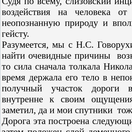
Судя по всему, слизовский инци
воздействия на человека от
неопознанную природу и впол
гейсту.
Разумеется, мы с Н.С. Говору
найти очевидные причины
воз
то сила сначала толкала Никола
время держала его тело в неп
получный участок дороги вз
внутренне к своим ощущения
заметил, да и мои спутники
тож
Дорога эта построена сле­дующи
затем по­ложен слой доменного 