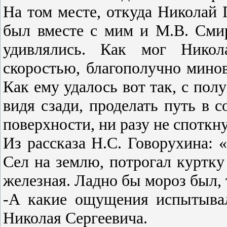
На том месте, откуда Николай 
был вместе с мим и М.В. Сми
удивлялись. Как мог Нико­л
скоростью, благопо­лучно мин
Как ему удалось вот так, с пол
видя сзади, проделать путь в
поверхности, ни разу не спотк
Из рассказа Н.С. Гово­рухина: 
Сел на землю, потрогал куртку 
железная. Ладно бы мо­роз был, 
-А какие ощущения испытыва
Николая Сер­геевича.