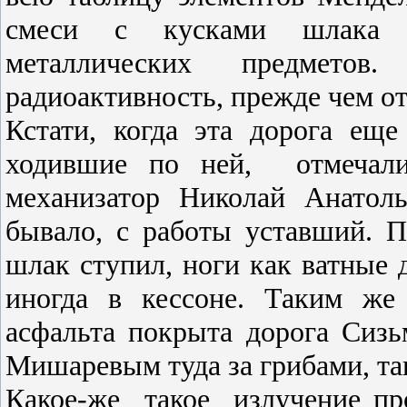
смеси с кусками шлака по
металлических предме­то
радиоактивность, прежде чем о
Кстати, когда эта дорога еще
ходившие по ней,
отмечал
механизатор Николай Анатоль
бывало, с работы уставший. По
шлак ступил, ноги как ватные 
иногда в кессоне. Таким же
асфальта покрыта дорога Сиз
Мишаревым туда за грибами, та
Какое-же
такое
излучение пр