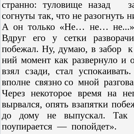
странно: туловище назад
з
согнуты так, что не разо­гнуть 
А он только «Не… не… не...»
Вдруг его у сетки разворач
побежал. Ну, думаю, в забор
к
ний момент как развернуло и о
взял сзади, стал успокаиват
вполне
связно со
мной
разгова
Через некоторое время на не
вырвался, опять взапятки побе
до дому не выпускал. Так 
поупирается
—
попойдет».