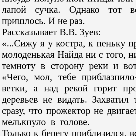
лапой сучка. Однако тот ве
пришлось. И не раз.
Рассказывает В.В. Зу­ев:
«...Сижу я у костра, к пеньку п
молоденькая Найда ни с того, ни
темноту в сторону реки и вот
«Чего, мол, тебе приблазнил
ветки, а над рекой горит пр
деревьев не видать. Захватил 
сразу, что прожектор не двигае
мелькнуло
в
голове.
Только к берегу при­близился, в