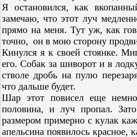
Я остановился, как вко­панн
замечаю, что этот луч медленно
прямо на меня. Тут уж, как гов
точно,
он в мою сторону продв
Кинулся я к своей сто­янке. Ми
его. Собак за шиворот и в лодк
стволе дробь на пулю пе­резар
что дальше будет.
Шар этот повисел еще немно
половина, и луч пропал. Зато
размером примерно с кулак каж
апельсина появилось крас­ное, к