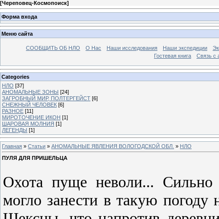
[
Череповец-Космопоиск
]
Форма входа
Меню сайта
СООБЩИТЬ ОБ НЛО
О Нас
Наши исследования
Наши экспедиции
Эк
Гостевая книга
Связь с
Categories
НЛО
[37]
АНОМАЛЬНЫЕ ЗОНЫ
[24]
ЗАГРОБНЫЙ МИР, ПОЛТЕРГЕЙСТ
[6]
СНЕЖНЫЙ ЧЕЛОВЕК
[6]
РАЗНОЕ
[11]
МИРОТОЧЕНИЕ ИКОН
[1]
ШАРОВАЯ МОЛНИЯ
[1]
ЛЕГЕНДЫ
[1]
Главная
»
Статьи
»
АНОМАЛЬНЫЕ ЯВЛЕНИЯ ВОЛОГОДСКОЙ ОБЛ.
»
НЛО
ПУЛЯ ДЛЯ ПРИШЕЛЬЦА
Охота пуще неволи... Сильно 
могло занести в такую погоду н
Шексны, что напротив деревни 