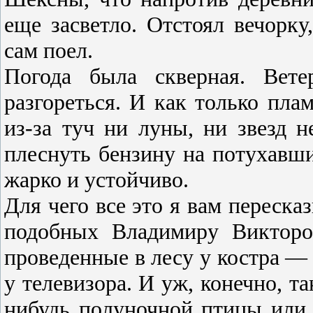
еще засвет­ло. Отстоял вечорку
сам поел.
Погода была скверная. Вете
разгореться. И как только плам
из-за туч ни лу­ны, ни звезд 
плеснуть бензину на потухавши
жарко и устойчиво.
Для чего все это я вам переска
подобных Владимиру Ви­кторо
проведен­ные в лесу у костра —
у теле­визора. И уж, конечно, т
нибудь по­луночной птицы или