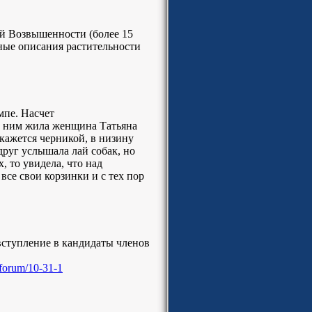
й Возвышенности (более 15
чные описания растительности
мпе. Насчет
с ним жила женщина Татьяна
 кажется черникой, в низину
вдруг услышала лай собак, но
, то увидела, что над
все свои корзинки и с тех пор
вступление в кандидаты членов
/forum/10-31-1