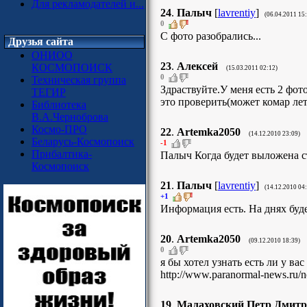
Для рекламодателей и...
24
.
Палыч
[
lavrentiy
]
(06.04.2011 15
0
С фото разобрались...
Друзья сайта
ОНИОО
23
.
Алексей
КОСМОПОИСК
(15.03.2011 02:12)
0
Техническая группа
Здраствуйте.У меня есть 2 фот
ТЕГИР
это проверить(может комар лет
Библиотека
В.А.Черноброва
Космо-ПРО
22
.
Artemka2050
(14.12.2010 23:09)
Беларусь-Космопоиск
-1
Прибалтика-
Палыч Когда будет выложена ста
Космопоиск
21
.
Палыч
[
lavrentiy
]
(14.12.2010 04
+1
Информация есть. На днях буде
20
.
Artemka2050
(09.12.2010 18:39)
0
я бы хотел узнать есть ли у в
http://www.paranormal-news.ru/
19
.
Малаховский Петр Дмитр