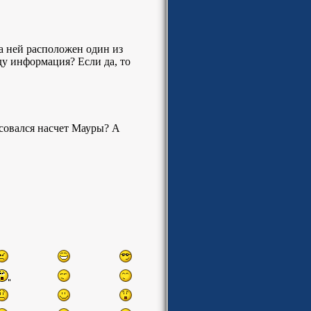
а ней расположен один из
ду информация? Если да, то
ресовался насчет Мауры? А