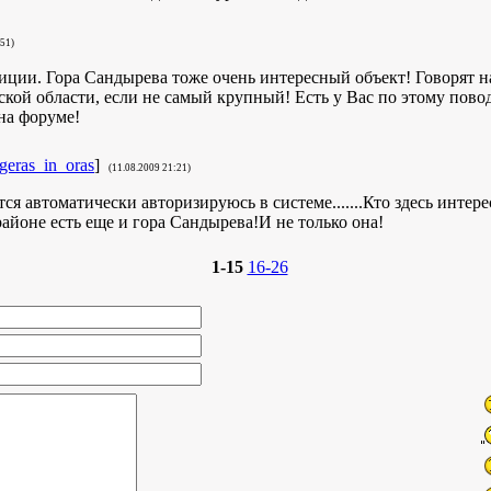
:51)
ции. Гора Сандырева тоже очень интересный объект! Говорят н
кой области, если не самый крупный! Есть у Вас по этому пово
на форуме!
geras_in_oras
]
(11.08.2009 21:21)
ется автоматически авторизируюсь в системе.......Кто здесь инте
айоне есть еще и гора Сандырева!И не только она!
1-15
16-26