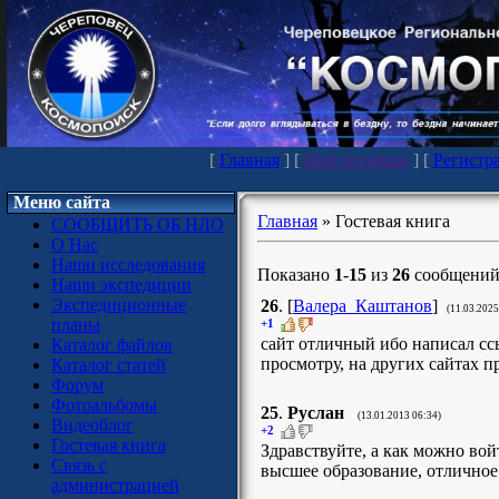
[
Главная
] [
Мой профиль
] [
Регистр
Меню сайта
Главная
»
Гостевая книга
СООБЩИТЬ ОБ НЛО
О Нас
Наши исследования
Показано
1
-
15
из
26
сообщени
Наши экспедиции
Экспедиционные
26
.
[
Валера_Каштанов
]
(11.03.2025
планы
+1
сайт отличный ибо написал с
Каталог файлов
просмотру, на других сайтах 
Каталог статей
Форум
Фотоальбомы
25
.
Руслан
(13.01.2013 06:34)
Видеоблог
+2
Гостевая книга
Здравствуйте, а как можно вой
Связь с
высшее образование, отличное
администрацией