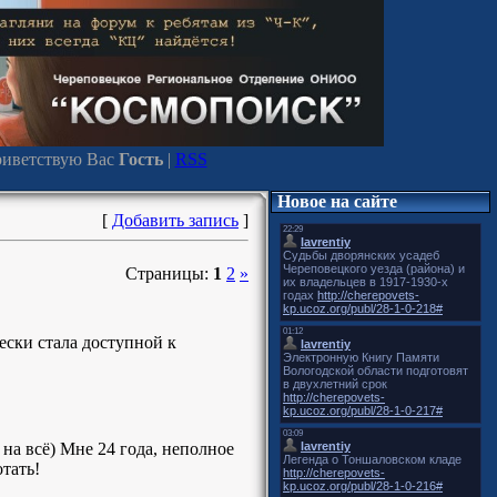
иветствую Вас
Гость
|
RSS
Новое на сайте
[
Добавить запись
]
Страницы:
1
2
»
ески стала доступной к
 на всё) Мне 24 года, неполное
тать!