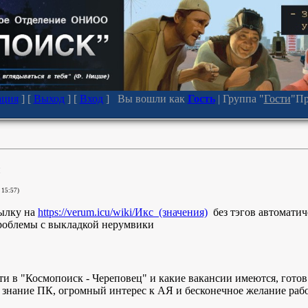
ация
] [
Выход
] [
Вход
] Вы вошли как
Гость
|
Группа
"
Гости
"
Пр
й
 15:57)
сылку на
https://verum.icu/wiki/Икс_(значения)
без тэгов автоматич
проблемы с выкладкой нерумвики
ти в "Космопоиск - Череповец" и какие вакансии имеются, готов
 знание ПК, огромный интерес к АЯ и бесконечное желание рабо