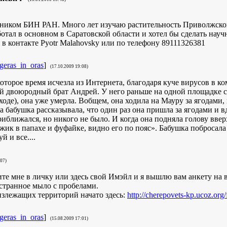
дником БИН РАН. Много лет изучаю растительность Приволжско
ботал в основном в Саратовской области и хотел бы сделать нау
в контакте Pyotr Malahovsky или по телефону 89111326381
geras_in_oras
]
(17.10.2009 19:08)
оторое время исчезла из Интернета, благодаря куче вирусов в ко
ой двоюродный брат Андрей. У него раньше на одной площадке 
оде), она уже умерла. Вобщем, она ходила на Мауру за ягодами,
та бабушка рассказывала, что один раз она пришла за ягодами и 
риближался, но никого не было. И когда она подняла голову вверх
ик в папахе и фуфайке, видно его по пояс». Бабушка побросала 
 и все....
:07)
е мне в личку или здесь свой Имэйл и я вышлю вам анкету на 
 странное мыло с пробелами.
злежащих территорий начато здесь:
http://cherepovets-kp.ucoz.org
geras_in_oras
]
(15.08.2009 17:01)