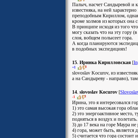
Палыч, насчет Сандыревой и к
известняка, на ней характерно
преподобным Кириллом, однако
кроме холмов из которых она с
В принципе исходя из того что
могу сказать что на эту гору 
слоя, вобщем полысеет гора.
А когда планируются экспеди
в подобных экспедициях!
15
.
Иринка Кирилловская
[
In
+1
slovoslav Kocurov, из известн
а на Сандыреву - направо), т
14
.
slovoslav Kocurov
[
Slovosla
-1
Ирина, это я интересовался г
1) это самая высокая гора обла
2) это энергоактивное место,
подняться в воздух и полетать
3) до 17 века на горе Маура не
4) гора, может быть, является
5) считается что гора состоит 