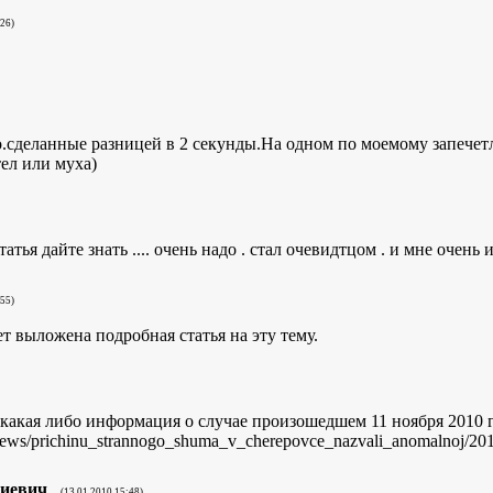
:26)
о.сделанные разницей в 2 секунды.На одном по моемому запечетл
ел или муха)
тья дайте знать .... очень надо . стал очевидтцом . и мне очень 
:55)
т выложена подробная статья на эту тему.
ас какая либо информация о случае произошедшем 11 ноября 2010 г
news/prichinu_strannogo_shuma_v_cherepovce_nazvali_anomalnoj/20
иевич
(13.01.2010 15:48)