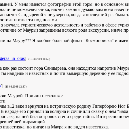
амней. У меня имеются фотографии этой горы, но в основном вид
 наличие можжевельника, насчет камня я думаю вам всем известн
 насчет Сандыревой я не уверена, когда я последний раз была т
остоит и извести под ногами.
 я изучала туристическоую деятельность и работаю в сфере тури
(в отличие от Мауры) запрещены всякого рода экскурсии, иначе п
ции на Мауру??? Я вообще большой фанат "Космопоиска" и имею
geras_in_oras
]
(15.08.2009 16:50)
яка как раз состоит гора Сандырева, она находится напротив Маур
ам ты найдешь и известняк и почти вымершую деревню у ее подно
v
]
(15.08.2009 12:37)
орою Маурой. Причин несколько:
сти
 туды в12 веке вернулся на истрическую родину Гиперборею Йог 
. В народе его приняли за колдуна и сочинили сказку о нём "Баба
 рос лес, на ней был островок степи среди тайги. Интересно поче
 древнейшей пирамидой.
из известняка, но нигде на Мауре я не видел известняка.