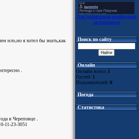
Для добавления необходима
авторизация
Поиск по сайту
ен нло,но я хотел бы знать,как
Онлайн
интересно .
Онлайн всего:
1
Гостей:
1
Пользователей:
0
Погода
Статистика
ода в Череповце .
10-11-23-3051