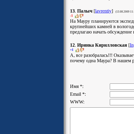
13
.
Палыч
[
lavrentiy
]
(13.08.2009 11
-1
На Мауру планируются экспеди
крупнейших камней в вологодс
предлагаю начать обсуждение 
12
.
Иринка Кирилловская
[
In
+1
А, все разобралась!!! Оказыва
почему одна Маура? В нашем р
Имя *:
Email *:
WWW: