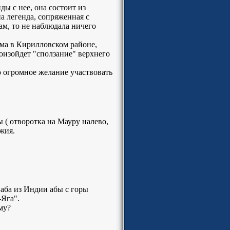
ы с нее, она состоит из
а легенда, сопряженная с
ам, то не наблюдала ничего
зма в Кирилловском районе,
роизойдет "сползание" верхнего
 огромное желание участвовать
ы ( отворотка на Мауру налево,
жия.
Баба из Индии абы с горы
-Яга".
му?