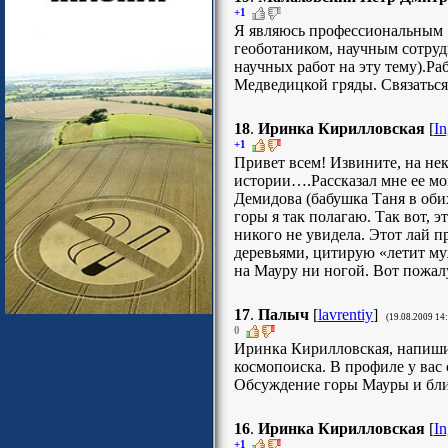
+1
Я являюсь профессиональным
геоботаником, научным сотру
научных работ на эту тему).Ра
Медведицкой гряды. Связаться 
18
.
Иринка Кирилловская
[
In
+1
Привет всем! Извините, на нек
истории….Рассказал мне ее м
Демидова (бабушка Таня в обих
горы я так полагаю. Так вот, э
никого не увидела. Этот лай п
деревьями, цитирую «летит муж
на Мауру ни ногой. Вот пожалуй
17
.
Палыч
[
lavrentiy
]
(19.08.2009 14
0
Иринка Кирилловская, напишит
космопоиска. В профиле у вас
Обсуждение горы Мауры и бли
16
.
Иринка Кирилловская
[
In
+1