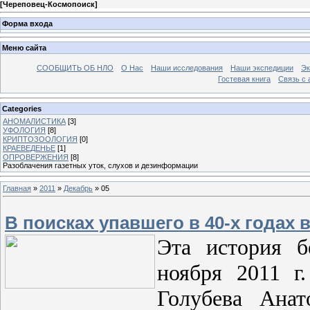
[
Череповец-Космопоиск
]
Форма входа
Меню сайта
СООБЩИТЬ ОБ НЛО
О Нас
Наши исследования
Наши экспедиции
Эк
Гостевая книга
Связь с
Categories
АНОМАЛИСТИКА
[3]
УФОЛОГИЯ
[8]
КРИПТОЗООЛОГИЯ
[0]
КРАЕВЕДЕНЬЕ
[1]
ОПРОВЕРЖЕНИЯ
[8]
Разоблачения газетных уток, слухов и дезинформации
Главная
»
2011
»
Декабрь
»
05
В поисках упавшего в 40-х годах
Эта история б
ноября 2011 г
Голубева Анат