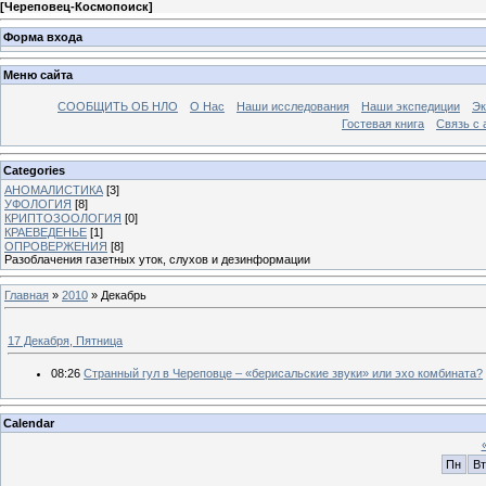
[
Череповец-Космопоиск
]
Форма входа
Меню сайта
СООБЩИТЬ ОБ НЛО
О Нас
Наши исследования
Наши экспедиции
Эк
Гостевая книга
Связь с
Categories
АНОМАЛИСТИКА
[3]
УФОЛОГИЯ
[8]
КРИПТОЗООЛОГИЯ
[0]
КРАЕВЕДЕНЬЕ
[1]
ОПРОВЕРЖЕНИЯ
[8]
Разоблачения газетных уток, слухов и дезинформации
Главная
»
2010
»
Декабрь
17 Декабря, Пятница
08:26
Странный гул в Череповце – «берисальские звуки» или эхо комбината?
Calendar
Пн
Вт