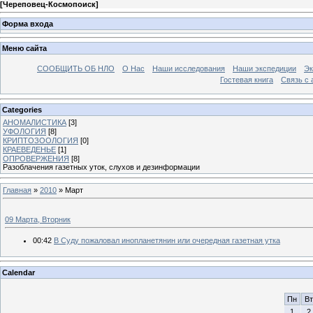
[
Череповец-Космопоиск
]
Форма входа
Меню сайта
СООБЩИТЬ ОБ НЛО
О Нас
Наши исследования
Наши экспедиции
Эк
Гостевая книга
Связь с
Categories
АНОМАЛИСТИКА
[3]
УФОЛОГИЯ
[8]
КРИПТОЗООЛОГИЯ
[0]
КРАЕВЕДЕНЬЕ
[1]
ОПРОВЕРЖЕНИЯ
[8]
Разоблачения газетных уток, слухов и дезинформации
Главная
»
2010
»
Март
09 Марта, Вторник
00:42
В Суду пожаловал инопланетянин или очередная газетная утка
Calendar
Пн
Вт
1
2