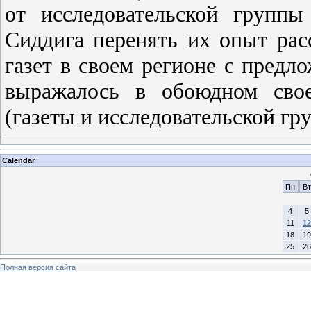
от исследовательской групп
Сиддига перенять их опыт ра
газет в своем регионе с предл
выражалось в обоюдном свое
(газеты и исследовательской гру
Calendar
Пн
Вт
4
5
11
12
18
19
25
26
Полная версия сайта