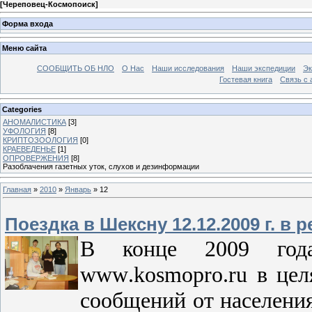
[
Череповец-Космопоиск
]
Форма входа
Меню сайта
СООБЩИТЬ ОБ НЛО
О Нас
Наши исследования
Наши экспедиции
Эк
Гостевая книга
Связь с
Categories
АНОМАЛИСТИКА
[3]
УФОЛОГИЯ
[8]
КРИПТОЗООЛОГИЯ
[0]
КРАЕВЕДЕНЬЕ
[1]
ОПРОВЕРЖЕНИЯ
[8]
Разоблачения газетных уток, слухов и дезинформации
Главная
»
2010
»
Январь
»
12
Поездка в Шексну 12.12.2009 г. в
В конце 2009 год
www
.
kosmopro
.
ru
в цел
сообщений от населени