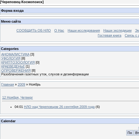
[
Череповец-Космопоиск
]
Форма входа
Меню сайта
СООБЩИТЬ ОБ НЛО
О Нас
Наши исследования
Наши экспедиции
Эк
Гостевая книга
Связь с
Categories
АНОМАЛИСТИКА
[3]
УФОЛОГИЯ
[8]
КРИПТОЗООЛОГИЯ
[0]
КРАЕВЕДЕНЬЕ
[1]
ОПРОВЕРЖЕНИЯ
[8]
Разоблачения газетных уток, слухов и дезинформации
Главная
»
2009
»
Ноябрь
12 Ноября, Четверг
04:01
НЛО над Череповцом 26 сентября 2009 года
(6)
Calendar
Пн
Вт