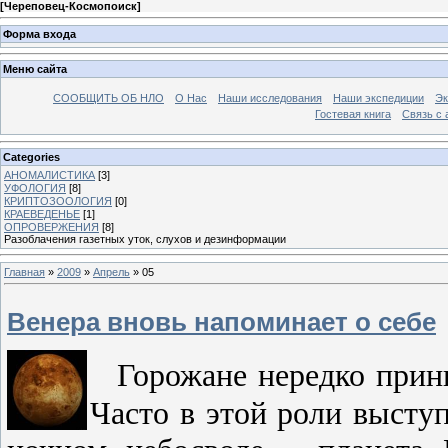
[
Череповец-Космопоиск
]
Форма входа
Меню сайта
СООБЩИТЬ ОБ НЛО
О Нас
Наши исследования
Наши экспедиции
Эк
Гостевая книга
Связь с
Categories
АНОМАЛИСТИКА
[3]
УФОЛОГИЯ
[8]
КРИПТОЗООЛОГИЯ
[0]
КРАЕВЕДЕНЬЕ
[1]
ОПРОВЕРЖЕНИЯ
[8]
Разоблачения газетных уток, слухов и дезинформации
Главная
»
2009
»
Апрель
»
05
Венера вновь напоминает о себе
Горожане нередко прин
Часто в этой роли высту